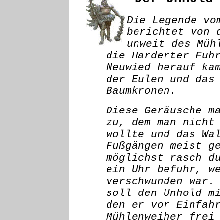
Die Legende vo
berichtet von 
unweit des Müh
die Harderter Fuh
Neuwied herauf ka
der Eulen und das
Baumkronen.
Diese Geräusche m
zu, dem man nicht
wollte und das Wa
Fußgängen meist g
möglichst rasch d
ein Uhr befuhr, w
verschwunden war.
soll den Unhold m
den er vor Einfah
Mühlenweiher frei