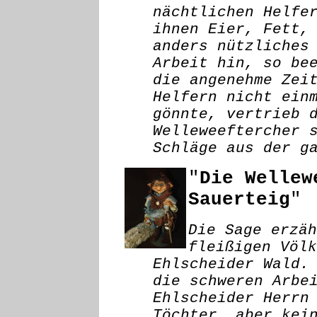
nächtlichen Helfe
ihnen Eier, Fett,
anders nützliches
Arbeit hin, so be
die angenehme Zei
Helfern nicht ein
gönnte, vertrieb 
Welleweeftercher 
Schläge aus der g
"
Die Wellew
Sauerteig
"
Die Sage erzäh
fleißigen Völk
Ehlscheider Wald.
die schweren Arbe
Ehlscheider Herrn
Töchter, aber kei