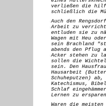
eines Müllersknec
verließen die hil
schließlich die M
Auch den Rengsdor
Arbeit zu verrich
entluden sie zu n
Wagen mit Heu ode
sein Brachland "s
abends den Pflug 
Acker stehen zu l
sollen die Wichte
sein. Den Hausfra
Hausarbeit (Butte
Schuheputzen) ab,
Katechismus, Bibe
Schlaf eingehämme
Lernen zu erspare
Waren die meisten