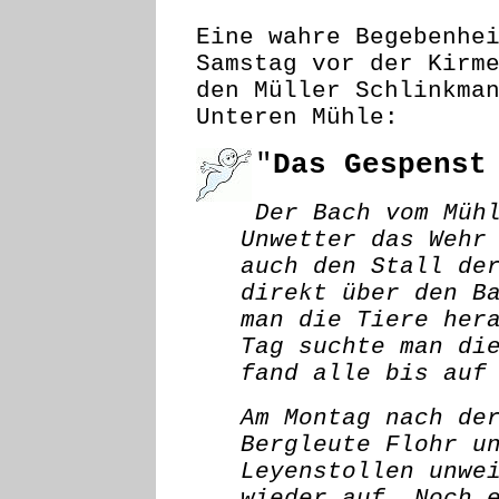
Eine wahre Begebenhe
Samstag vor der Kirm
den Müller Schlinkma
Unteren Mühle:
"
Das Gespenst
Der Bach vom Müh
Unwetter das Wehr
auch den Stall de
direkt über den B
man die Tiere her
Tag suchte man di
fand alle bis auf
Am Montag nach de
Bergleute Flohr u
Leyenstollen unwe
wieder auf. Noch 