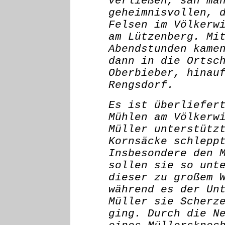
verließen, sah ma
geheimnisvollen, 
Felsen im Völkerw
am Lützenberg. Mi
Abendstunden kame
dann in die Ortsc
Oberbieber, hinau
Rengsdorf.
Es ist überliefer
Mühlen am Völkerw
Müller unterstütz
Kornsäcke schlepp
Insbesondere den 
sollen sie so unt
dieser zu großem 
während es der Un
Müller sie Scherz
ging. Durch die N