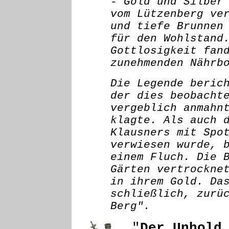
- Gold und Silber
vom Lützenberg ve
und tiefe Brunnen
für den Wohlstand
Gottlosigkeit fan
zunehmenden Nährb
Die Legende beric
der dies beobacht
vergeblich anmahn
klagte. Als auch 
Klausners mit Spo
verwiesen wurde, 
einem Fluch. Die 
Gärten vertrockne
in ihrem Gold. Da
schließlich, zurü
Berg".
"
Der Unhold