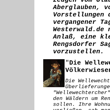
zeugen vom Gla
Aberglauben, v
Vorstellungen 
vergangener Ta
Westerwald.de 
Anlaß, eine kl
Rengsdorfer Sa
vorzustellen.
"
Die Wellew
Völkerwiese
Die Wellewecht
Überlieferunge
"Wellewechtercher
den Wäldern um Re
sollen. Ihre Wohn